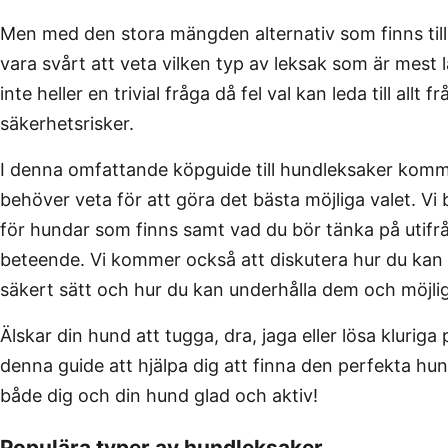
Men med den stora mängden alternativ som finns til
vara svårt att veta vilken typ av leksak som är mest l
inte heller en trivial fråga då fel val kan leda till allt f
säkerhetsrisker.
I denna omfattande köpguide till hundleksaker komme
behöver veta för att göra det bästa möjliga valet. Vi 
för hundar som finns samt vad du bör tänka på utifrå
beteende. Vi kommer också att diskutera hur du kan 
säkert sätt och hur du kan underhålla dem och möjli
Älskar din hund att tugga, dra, jaga eller lösa klurig
denna guide att hjälpa dig att finna den perfekta h
både dig och din hund glad och aktiv!
Populära typer av hundleksaker