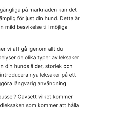
lgängliga på marknaden kan det
ämplig för just din hund. Detta är
rån mild besvikelse till möjliga
r vi att gå igenom allt du
belyser de olika typer av leksaker
n din hunds ålder, storlek och
introducera nya leksaker på ett
ggöra långvarig användning.
a pussel? Oavsett vilket kommer
undleksaken som kommer att hålla