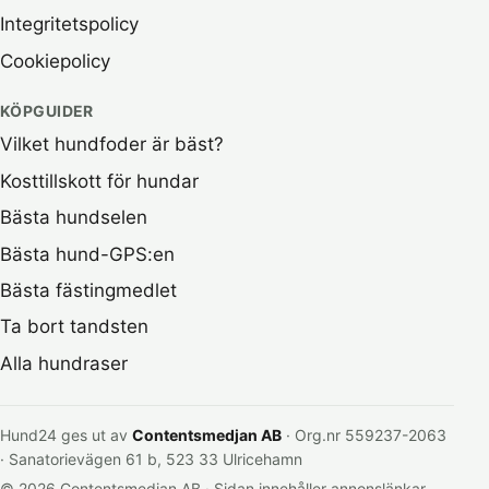
Integritetspolicy
Cookiepolicy
KÖPGUIDER
Vilket hundfoder är bäst?
Kosttillskott för hundar
Bästa hundselen
Bästa hund-GPS:en
Bästa fästingmedlet
Ta bort tandsten
Alla hundraser
Hund24 ges ut av
Contentsmedjan AB
· Org.nr 559237-2063
· Sanatorievägen 61 b, 523 33 Ulricehamn
© 2026 Contentsmedjan AB · Sidan innehåller annonslänkar.