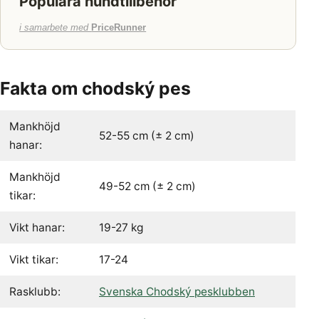
Populära hundtillbehör
i samarbete med
PriceRunner
Fakta om chodský pes
Mankhöjd
52-55 cm (± 2 cm)
hanar:
Mankhöjd
49-52 cm (± 2 cm)
tikar:
Vikt hanar:
19-27 kg
Vikt tikar:
17-24
Rasklubb:
Svenska Chodský pesklubben