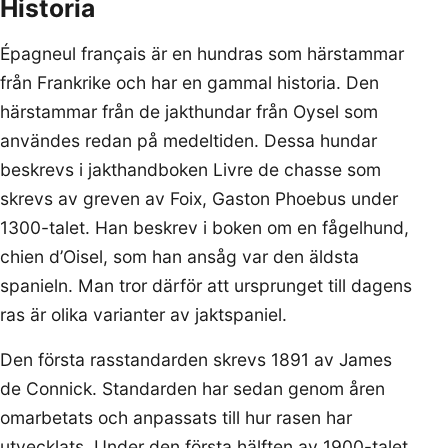
Historia
Épagneul français är en hundras som härstammar
från Frankrike och har en gammal historia. Den
härstammar från de jakthundar från Oysel som
användes redan på medeltiden. Dessa hundar
beskrevs i jakthandboken Livre de chasse som
skrevs av greven av Foix, Gaston Phoebus under
1300-talet. Han beskrev i boken om en fågelhund,
chien d’Oisel, som han ansåg var den äldsta
spanieln. Man tror därför att ursprunget till dagens
ras är olika varianter av jaktspaniel.
Den första rasstandarden skrevs 1891 av James
de Connick. Standarden har sedan genom åren
omarbetats och anpassats till hur rasen har
utvecklats. Under den första hälften av 1900-talet