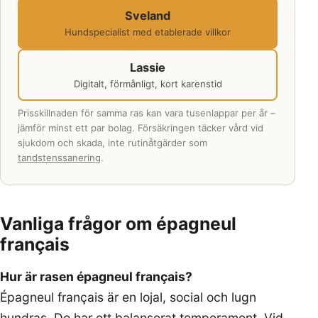
Sveland
Hundspecialist med etablerade villkor
Lassie
Digitalt, förmånligt, kort karenstid
Prisskillnaden för samma ras kan vara tusenlappar per år –
jämför minst ett par bolag. Försäkringen täcker vård vid
sjukdom och skada, inte rutinåtgärder som
tandstenssanering
.
Vanliga frågor om épagneul
français
Hur är rasen épagneul français?
Épagneul français är en lojal, social och lugn
hundras. De har ett balanserat temperament. Vid