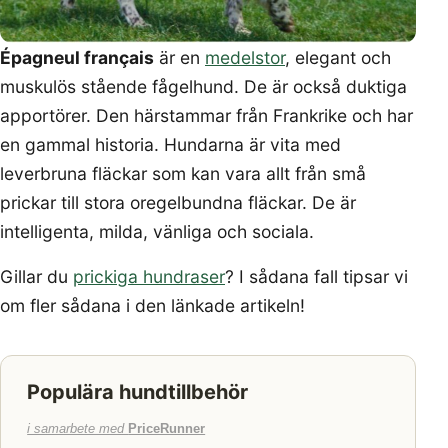
Épagneul français
är en
medelstor
, elegant och
muskulös stående fågelhund. De är också duktiga
apportörer. Den härstammar från Frankrike och har
en gammal historia. Hundarna är vita med
leverbruna fläckar som kan vara allt från små
prickar till stora oregelbundna fläckar. De är
intelligenta, milda, vänliga och sociala.
Gillar du
prickiga hundraser
? I sådana fall tipsar vi
om fler sådana i den länkade artikeln!
Populära hundtillbehör
i samarbete med
PriceRunner