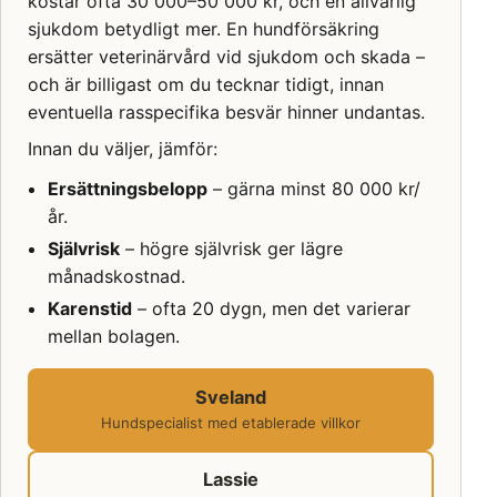
kostar ofta 30 000–50 000 kr, och en allvarlig
sjukdom betydligt mer. En hundförsäkring
ersätter veterinärvård vid sjukdom och skada –
och är billigast om du tecknar tidigt, innan
eventuella rasspecifika besvär hinner undantas.
Innan du väljer, jämför:
Ersättningsbelopp
– gärna minst 80 000 kr/
år.
Självrisk
– högre självrisk ger lägre
månadskostnad.
Karenstid
– ofta 20 dygn, men det varierar
mellan bolagen.
Sveland
Hundspecialist med etablerade villkor
Lassie