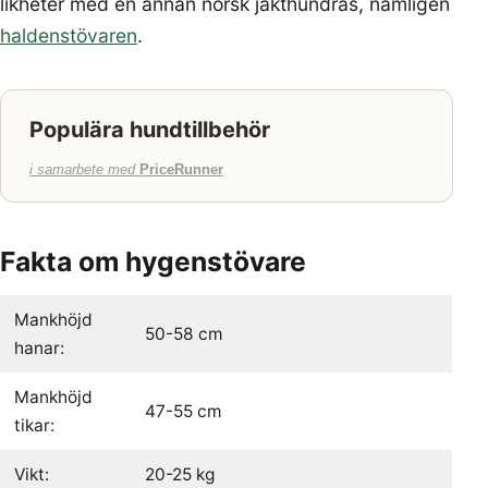
likheter med en annan norsk jakthundras, nämligen
haldenstövaren
.
Populära hundtillbehör
i samarbete med
PriceRunner
Fakta om hygenstövare
Mankhöjd
50-58 cm
hanar:
Mankhöjd
47-55 cm
tikar:
Vikt:
20-25 kg