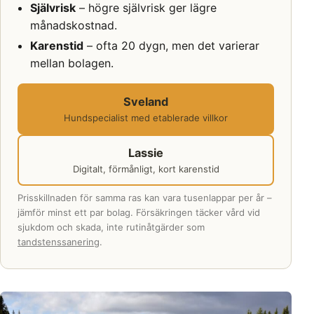
Självrisk
– högre självrisk ger lägre
månadskostnad.
Karenstid
– ofta 20 dygn, men det varierar
mellan bolagen.
Sveland
Hundspecialist med etablerade villkor
Lassie
Digitalt, förmånligt, kort karenstid
Prisskillnaden för samma ras kan vara tusenlappar per år –
jämför minst ett par bolag. Försäkringen täcker vård vid
sjukdom och skada, inte rutinåtgärder som
tandstenssanering
.