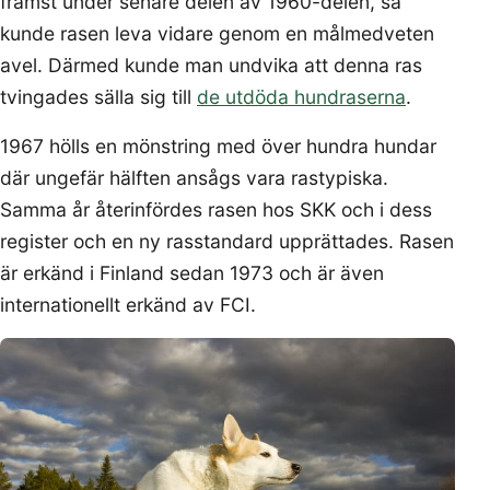
främst under senare delen av 1960-delen, så
kunde rasen leva vidare genom en målmedveten
avel. Därmed kunde man undvika att denna ras
tvingades sälla sig till
de utdöda hundraserna
.
1967 hölls en mönstring med över hundra hundar
där ungefär hälften ansågs vara rastypiska.
Samma år återinfördes rasen hos SKK och i dess
register och en ny rasstandard upprättades. Rasen
är erkänd i Finland sedan 1973 och är även
internationellt erkänd av FCI.