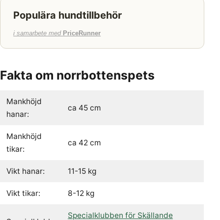
Populära hundtillbehör
i samarbete med
PriceRunner
Fakta om norrbottenspets
Mankhöjd
ca 45 cm
hanar:
Mankhöjd
ca 42 cm
tikar:
Vikt hanar:
11-15 kg
Vikt tikar:
8-12 kg
Specialklubben för Skällande