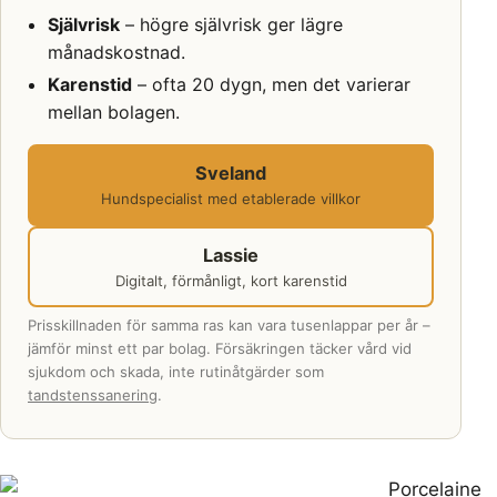
Självrisk
– högre självrisk ger lägre
månadskostnad.
Karenstid
– ofta 20 dygn, men det varierar
mellan bolagen.
Sveland
Hundspecialist med etablerade villkor
Lassie
Digitalt, förmånligt, kort karenstid
Prisskillnaden för samma ras kan vara tusenlappar per år –
jämför minst ett par bolag. Försäkringen täcker vård vid
sjukdom och skada, inte rutinåtgärder som
tandstenssanering
.