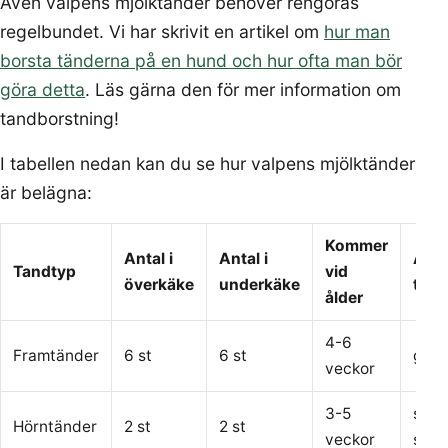
Även valpens mjölktänder behöver rengöras
regelbundet. Vi har skrivit en artikel om
hur man
borsta tänderna på en hund och hur ofta man bör
göra detta
. Läs gärna den för mer information om
tandborstning!
I tabellen nedan kan du se hur valpens mjölktänder
är belägna:
Kommer
Antal i
Antal i
Anv
Tandtyp
vid
överkäke
underkäke
till a
ålder
4-6
Framtänder
6 st
6 st
grep
veckor
3-5
slita
Hörntänder
2 st
2 st
veckor
sönd