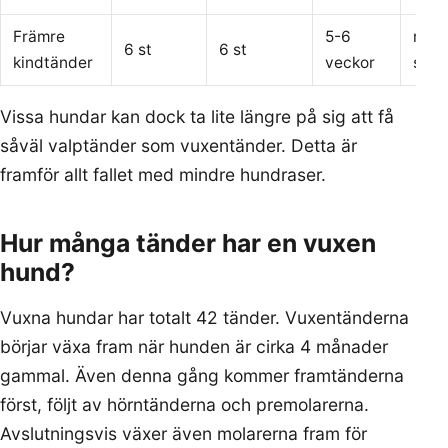
Främre
5-6
mala
6 st
6 st
kindtänder
veckor
sönd
Vissa hundar kan dock ta lite längre på sig att få
såväl valptänder som vuxentänder. Detta är
framför allt fallet med mindre hundraser.
Hur många tänder har en vuxen
hund?
Vuxna hundar har totalt 42 tänder. Vuxentänderna
börjar växa fram när hunden är cirka 4 månader
gammal. Även denna gång kommer framtänderna
först, följt av hörntänderna och premolarerna.
Avslutningsvis växer även molarerna fram för