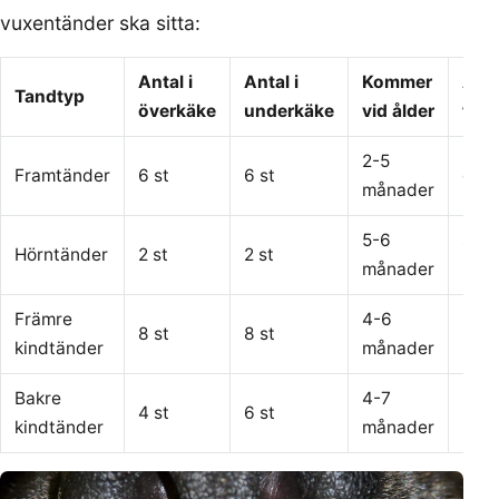
vuxentänder ska sitta:
Antal i
Antal i
Kommer
Anv
Tandtyp
överkäke
underkäke
vid ålder
till a
2-5
Framtänder
6 st
6 st
gre
månader
5-6
slita
Hörntänder
2 st
2 st
månader
sön
Främre
4-6
mal
8 st
8 st
kindtänder
månader
sön
Bakre
4-7
mal
4 st
6 st
kindtänder
månader
sön