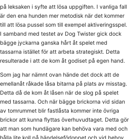
på leksaken i syfte att lösa uppgiften. I vanliga fall
är den ena hunden mer metodisk när det kommer
till att lösa pussel som till exempel aktiveringsspel.
I samband med testet av Dog Twister gick dock
bägge jyckarna ganska hårt åt spelet med
tassarna istället för att arbeta strategiskt. Detta
resulterade i att de kom åt godiset på egen hand.
Som jag har nämnt ovan hände det dock att de
emellanåt råkade låsa bitarna på plats av misstag.
Detta då de kom åt låsen när de slog på spelet
med tassarna. Och när bägge brickorna vid sidan
av tomrummet blir fastlåsta kommer inte övriga
brickor att kunna flyttas överhuvudtaget. Detta gör
att man som hundägare kan behöva vara med och
hålla lite koll på händelseförloppet och vid behov