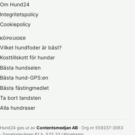
Om Hund24
Integritetspolicy
Cookiepolicy
KÖPGUIDER
Vilket hundfoder är bäst?
Kosttillskott för hundar
Bästa hundselen
Bästa hund-GPS:en
Bästa fästingmedlet
Ta bort tandsten
Alla hundraser
Hund24 ges ut av
Contentsmedjan AB
· Org.nr 559237-2063
· Sanatorievägen 61 b, 523 33 Ulricehamn