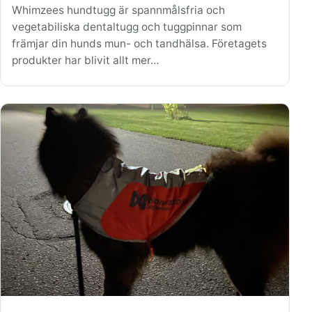
Whimzees hundtugg är spannmålsfria och
vegetabiliska dentaltugg och tuggpinnar som
främjar din hunds mun- och tandhälsa. Företagets
produkter har blivit allt mer…