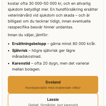
kostar ofta 30 000–50 000 kr, och en allvarlig
sjukdom betydligt mer. En hundförsäkring ersätter
veterinärvård vid sjukdom och skada – och är
billigast om du tecknar tidigt, innan eventuella
rasspecifika besvär hinner undantas.
Innan du väljer, jämför:
Ersättningsbelopp
– gärna minst 80 000 kr/år.
Självrisk
– högre självrisk ger lägre
månadskostnad.
Karenstid
– ofta 20 dygn, men det varierar
mellan bolagen.
Sveland
Hundspecialist med etablerade villkor
Lassie
Digitalt, förmånligt, kort karenstid