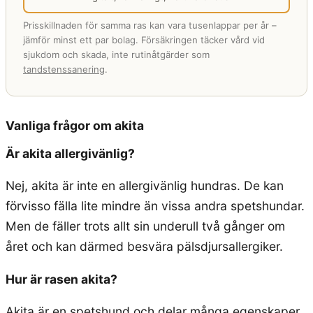
Prisskillnaden för samma ras kan vara tusenlappar per år –
jämför minst ett par bolag. Försäkringen täcker vård vid
sjukdom och skada, inte rutinåtgärder som
tandstenssanering
.
Vanliga frågor om akita
Är akita allergivänlig?
Nej, akita är inte en allergivänlig hundras. De kan
förvisso fälla lite mindre än vissa andra spetshundar.
Men de fäller trots allt sin underull två gånger om
året och kan därmed besvära pälsdjursallergiker.
Hur är rasen akita?
Akita är en spetshund och delar många egenskaper