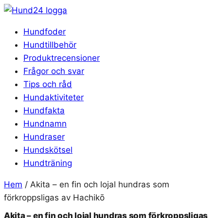
Hoppa
till
Hundfoder
innehåll
Hundtillbehör
Produktrecensioner
Frågor och svar
Tips och råd
Hundaktiviteter
Hundfakta
Hundnamn
Hundraser
Hundskötsel
Hundträning
Hem
/
Akita – en fin och lojal hundras som
förkroppsligas av Hachikō
Akita – en fin och lojal hundras som förkroppsligas