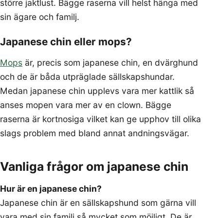
större jaktlust. Bägge raserna vill helst hänga med
sin ägare och familj.
Japanese chin eller mops?
Mops
är, precis som japanese chin, en dvärghund
och de är båda utpräglade sällskapshundar.
Medan japanese chin upplevs vara mer kattlik så
anses mopen vara mer av en clown. Bägge
raserna är kortnosiga vilket kan ge upphov till olika
slags problem med bland annat andningsvägar.
Vanliga frågor om japanese chin
Hur är en japanese chin?
Japanese chin är en sällskapshund som gärna vill
vara med sin familj så mycket som möjligt. De är