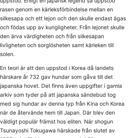
uppstod. Enligt en japansk legend så uppstod
rasen genom en kärleksförbindelse mellan en
silkesapa och ett lejon och den skulle endast ägas
och födas upp av kungligheter. Från lejonet skulle
den ärva värdigheten och från silkesapan
livligheten och sorglösheten samt kärleken till
solen.
En teori är att den uppstod i Korea då landets
härskare år 732 gav hundar som gåva till det
japanska hovet. Det finns även uppgifter i gamla
arkiv som tyder på att japanska sändebud tog
med sig hundar av denna typ från Kina och Korea
när de återvände hem till Japan. Där blev den
väldigt populär främst hos eliten. När shogun
Tsunayoshi Tokugawa härskade från slutet av