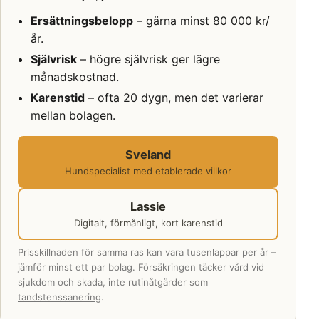
Ersättningsbelopp
– gärna minst 80 000 kr/
år.
Självrisk
– högre självrisk ger lägre
månadskostnad.
Karenstid
– ofta 20 dygn, men det varierar
mellan bolagen.
Sveland
Hundspecialist med etablerade villkor
Lassie
Digitalt, förmånligt, kort karenstid
Prisskillnaden för samma ras kan vara tusenlappar per år –
jämför minst ett par bolag. Försäkringen täcker vård vid
sjukdom och skada, inte rutinåtgärder som
tandstenssanering
.