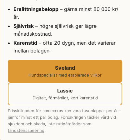
Ersättningsbelopp
– gärna minst 80 000 kr/
år.
Självrisk
– högre självrisk ger lägre
månadskostnad.
Karenstid
– ofta 20 dygn, men det varierar
mellan bolagen.
Sveland
Hundspecialist med etablerade villkor
Lassie
Digitalt, förmånligt, kort karenstid
Prisskillnaden för samma ras kan vara tusenlappar per år –
jämför minst ett par bolag. Försäkringen täcker vård vid
sjukdom och skada, inte rutinåtgärder som
tandstenssanering
.