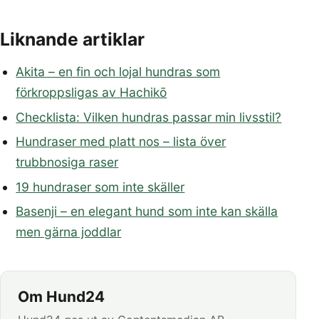
Liknande artiklar
Akita – en fin och lojal hundras som
förkroppsligas av Hachikō
Checklista: Vilken hundras passar min livsstil?
Hundraser med platt nos – lista över
trubbnosiga raser
19 hundraser som inte skäller
Basenji – en elegant hund som inte kan skälla
men gärna joddlar
Om Hund24