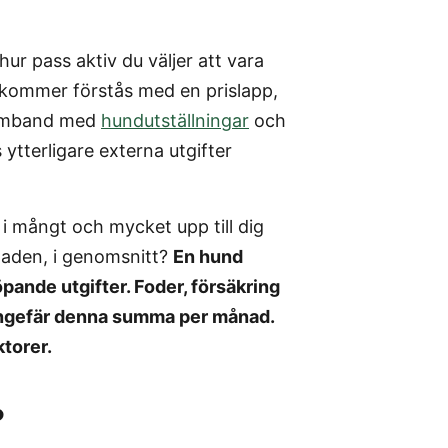
r pass aktiv du väljer att vara
 kommer förstås med en prislapp,
I samband med
hundutställningar
och
ytterligare externa utgifter
 i mångt och mycket upp till dig
ånaden, i genomsnitt?
En hund
öpande utgifter. Foder, försäkring
ungefär denna summa per månad.
torer.
?