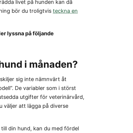
rädda livet på hunden kan då
ning bör du troligtvis
teckna en
ler lyssna på följande
r hund i månaden?
iljer sig inte nämnvärt åt
ell”. De variabler som i störst
tsedda utgifter för veterinärvård,
väljer att lägga på diverse
till din hund, kan du med fördel