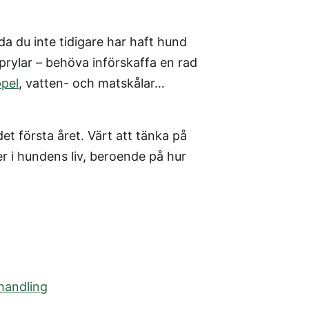
a du inte tidigare har haft hund
prylar – behöva införskaffa en rad
pel
, vatten- och matskålar…
et första året. Värt att tänka på
er i hundens liv, beroende på hur
handling