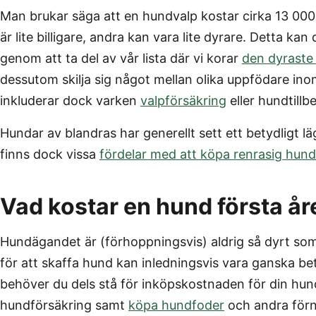
Man brukar säga att en hundvalp kostar cirka 13 000
är lite billigare, andra kan vara lite dyrare. Detta kan
genom att ta del av vår lista där vi korar
den dyraste
dessutom skilja sig något mellan olika uppfödare in
inkluderar dock varken
valpförsäkring
eller hundtill
Hundar av blandras har generellt sett ett betydligt lä
finns dock vissa
fördelar med att köpa renrasig hund
Vad kostar en hund första år
Hundägandet är (förhoppningsvis) aldrig så dyrt som
för att skaffa hund kan inledningsvis vara ganska 
behöver du dels stå för inköpskostnaden för din hu
hundförsäkring samt
köpa hundfoder
och andra förnö