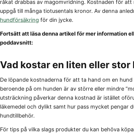
råkat drabbas av magomvridning. Kostnaden för att 
uppgå till många tiotusentals kronor. Av denna anled
hundförsäkring
för din jycke.
Fortsätt att läsa denna artikel för mer information el
poddavsnitt:
Vad kostar en liten eller sto
De löpande kostnaderna för att ta hand om en hund sk
beroende på om hunden är av större eller mindre ”mod
utsträckning påverkar denna kostnad är istället oföru
läkemedel och dylikt samt hur pass mycket pengar du 
hundtillbehör.
För tips på vilka slags produkter du kan behöva köpa 