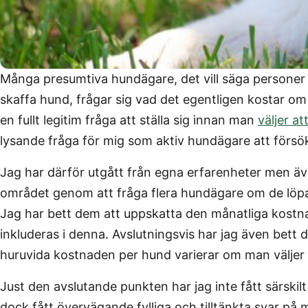
Många presumtiva hundägare, det vill säga personer
skaffa hund, frågar sig vad det egentligen kostar om 
en fullt legitim fråga att ställa sig innan man
väljer a
lysande fråga för mig som aktiv hundägare att försö
Jag har därför utgått från egna erfarenheter men äv
området genom att fråga flera hundägare om de löp
Jag har bett dem att uppskatta den månatliga kostn
inkluderas i denna. Avslutningsvis har jag även bett d
huruvida kostnaden per hund varierar om man väljer a
Just den avslutande punkten har jag inte fått särskilt
dock fått övervägande fylliga och tilltänkta svar på 