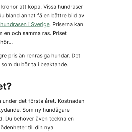
 kronor att köpa. Vissa hundraser
 du bland annat få en bättre bild av
 hundrasen i Sverige
. Priserna kan
om en och samma ras. Priset
behör…
gre pris än renrasiga hundar. Det
som du bör ta i beaktande.
et?
 under det första året. Kostnaden
betydande. Som ny hundägare
nd. Du behöver även teckna en
denheter till din nya