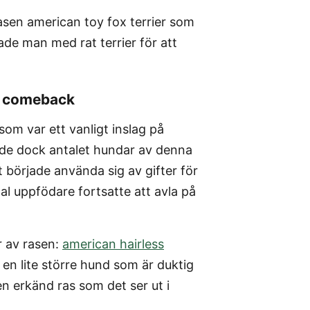
sen american toy fox terrier som
sade man med rat terrier för att
rt comeback
 som var ett vanligt inslag på
ade dock antalet hundar av denna
t började använda sig av gifter för
tal uppfödare fortsatte att avla på
r av rasen:
american hairless
en lite större hund som är duktig
en erkänd ras som det ser ut i