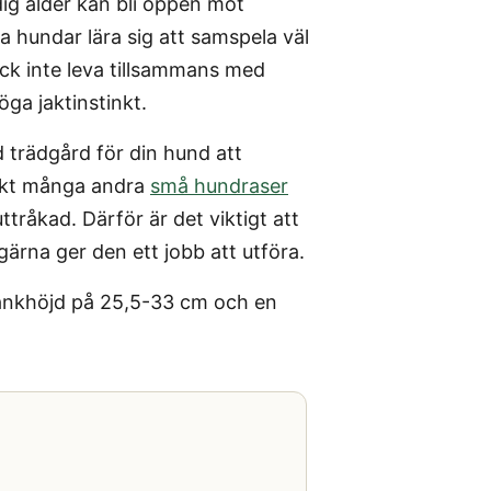
dig ålder kan bli öppen mot
a hundar lära sig att samspela väl
ock inte leva tillsammans med
ga jaktinstinkt.
d trädgård för din hund att
 Likt många andra
små hundraser
uttråkad. Därför är det viktigt att
gärna ger den ett jobb att utföra.
mankhöjd på 25,5-33 cm och en