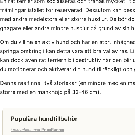
En rat terrier som socialiseras och tränas mycket i ti
främlingar istället för reserverad. Dessutom kan dess
med andra medelstora eller större husdjur. De bör d
gnagare eller andra mindre husdjur på grund av sin hö
Om du vill ha en aktiv hund och har en stor, inhägna
springa omkring i kan detta vara ett bra val av ras.
kan dock även rat terriern bli destruktiv när den blir 
du motionerar och aktiverar din hund tillräckligt och 
Denna ras finns i två storlekar (en mindre med en 
större med en mankhöjd på 33-46 cm).
Populära hundtillbehör
i samarbete med
PriceRunner