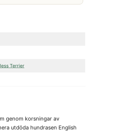
ess Terrier
ram genom korsningar av
mera utdöda hundrasen English