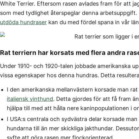
White Terrier. Eftersom rasen avlades fram för att j
som med tydlighet återspeglar denna arbetsuppgift.
utdöda hundraser
kan du med fördel spana in vår län
Rat terriern har korsats med flera andra ras
Under 1910- och 1920-talen jobbade amerikanska upp
vissa egenskaper hos denna hundras. Detta resulterade i
I den amerikanska mellanvästern korsade man rat
italiensk vinthund
. Detta gjordes för att få fram
hjälpa till med att hålla nere kaninpopulationen i 
I USA:s centrala och sydvästra delar korsade ma
hundarna till än mer skickliga jakthundar. Dessut
syfte att göra rasen mer flockorienterad.