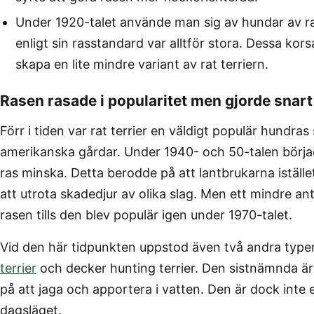
Under 1920-talet använde man sig av hundar av ra
enligt sin rasstandard var alltför stora. Dessa kor
skapa en lite mindre variant av rat terriern.
Rasen rasade i popularitet men gjorde sna
Förr i tiden var rat terrier en väldigt populär hundras
amerikanska gårdar. Under 1940- och 50-talen börj
ras minska. Detta berodde på att lantbrukarna iställe
att utrota skadedjur av olika slag. Men ett mindre an
rasen tills den blev populär igen under 1970-talet.
Vid den här tidpunkten uppstod även två andra type
terrier
och decker hunting terrier. Den sistnämnda är 
på att jaga och apportera i vatten. Den är dock inte 
dagsläget.