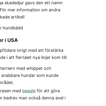
aga skadedjur gavs den ett namn
 För mer information om andra
kade artikel!
er i USA
födare ivrigt med att förstärka
 att flertalet nya linjer kom till:
 terriern med whippet och
 än snabbare hundar som kunde
området.
n rasen med
beagle
för att göra
om bedrev man också denna avel i