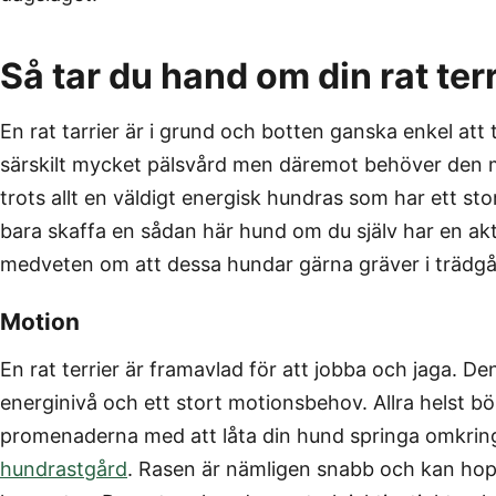
Så tar du hand om din rat terr
En rat tarrier är i grund och botten ganska enkel att
särskilt mycket pälsvård men däremot behöver den mo
trots allt en väldigt energisk hundras som har ett s
bara skaffa en sådan här hund om du själv har en akti
medveten om att dessa hundar gärna gräver i trädg
Motion
En rat terrier är framavlad för att jobba och jaga. De
energinivå och ett stort motionsbehov. Allra helst b
promenaderna med att låta din hund springa omkring f
hundrastgård
. Rasen är nämligen snabb och kan hop