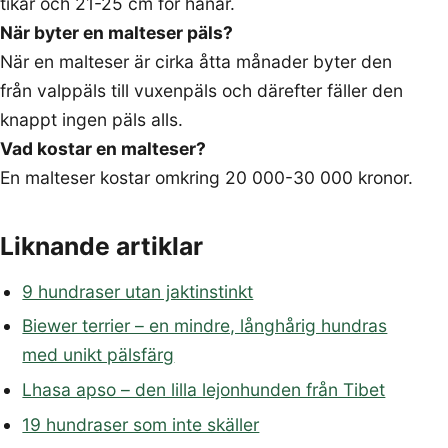
tikar och 21-25 cm för hanar.
När byter en malteser päls?
När en malteser är cirka åtta månader byter den
från valppäls till vuxenpäls och därefter fäller den
knappt ingen päls alls.
Vad kostar en malteser?
En malteser kostar omkring 20 000-30 000 kronor.
Liknande artiklar
9 hundraser utan jaktinstinkt
Biewer terrier – en mindre, långhårig hundras
med unikt pälsfärg
Lhasa apso – den lilla lejonhunden från Tibet
19 hundraser som inte skäller