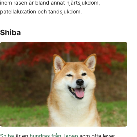
inom rasen är bland annat hjärtsjukdom,
patellaluxation och tandsjukdom.
Shiba
Shiba
är en
hundras från Japan
som ofta lever