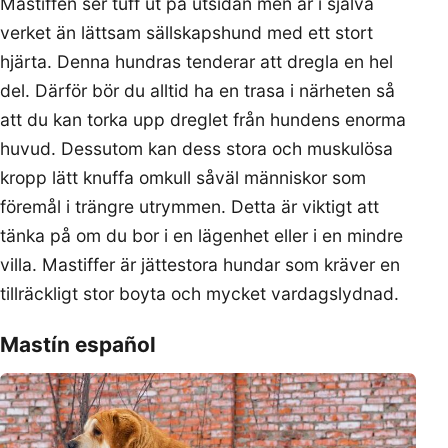
Mastiffen ser tuff ut på utsidan men är i själva
verket än lättsam sällskapshund med ett stort
hjärta. Denna hundras tenderar att dregla en hel
del. Därför bör du alltid ha en trasa i närheten så
att du kan torka upp dreglet från hundens enorma
huvud. Dessutom kan dess stora och muskulösa
kropp lätt knuffa omkull såväl människor som
föremål i trängre utrymmen. Detta är viktigt att
tänka på om du bor i en lägenhet eller i en mindre
villa. Mastiffer är jättestora hundar som kräver en
tillräckligt stor boyta och mycket vardagslydnad.
Mastín español