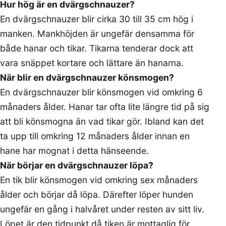
Hur hög är en dvärgschnauzer?
En dvärgschnauzer blir cirka 30 till 35 cm hög i
manken. Mankhöjden är ungefär densamma för
både hanar och tikar. Tikarna tenderar dock att
vara snäppet kortare och lättare än hanarna.
När blir en dvärgschnauzer könsmogen?
En dvärgschnauzer blir könsmogen vid omkring 6
månaders ålder. Hanar tar ofta lite längre tid på sig
att bli könsmogna än vad tikar gör. Ibland kan det
ta upp till omkring 12 månaders ålder innan en
hane har mognat i detta hänseende.
När börjar en dvärgschnauzer löpa?
En tik blir könsmogen vid omkring sex månaders
ålder och börjar då löpa. Därefter löper hunden
ungefär en gång i halvåret under resten av sitt liv.
Löpet är den tidpunkt då tiken är mottaglig för