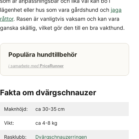
som är anpassningsbar och lika väl kan bo i
lägenhet eller hus som vara gårdshund och
jaga
råttor
. Rasen är vanligtvis vaksam och kan vara
ganska skällig, vilket gör den till en bra vakthund.
Populära hundtillbehör
i samarbete med
PriceRunner
Fakta om dvärgschnauzer
Maknhöjd:
ca 30-35 cm
Vikt:
ca 4-8 kg
Rasklubb:
Dvärgschnauzerringen