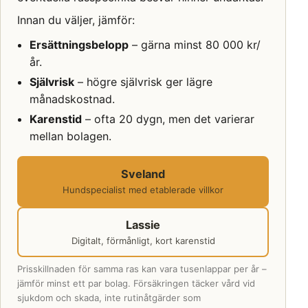
Innan du väljer, jämför:
Ersättningsbelopp
– gärna minst 80 000 kr/
år.
Självrisk
– högre självrisk ger lägre
månadskostnad.
Karenstid
– ofta 20 dygn, men det varierar
mellan bolagen.
Sveland
Hundspecialist med etablerade villkor
Lassie
Digitalt, förmånligt, kort karenstid
Prisskillnaden för samma ras kan vara tusenlappar per år –
jämför minst ett par bolag. Försäkringen täcker vård vid
sjukdom och skada, inte rutinåtgärder som