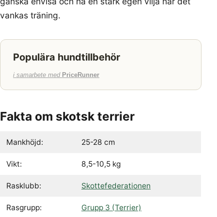
ganska envisa och ha en stark egen vilja när det
vankas träning.
Populära hundtillbehör
i samarbete med
PriceRunner
Fakta om skotsk terrier
Mankhöjd:
25-28 cm
Vikt:
8,5-10,5 kg
Rasklubb:
Skottefederationen
Rasgrupp:
Grupp 3 (Terrier)