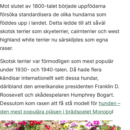
Mot slutet av 1800-talet började uppfödarna
försöka standardisera de olika hundarna som
föddes upp i landet. Detta ledde till att såväl
skotsk terrier som skyeterrier, cairnterrier och west
highland white terrier nu särskiljdes som egna
raser.
Skotsk terrier var förmodligen som mest populär
under 1930- och 1940-talen. Då hade flera
kändisar internationellt sett dessa hundar,
däribland den amerikanske presidenten Franklin D.
Roosevelt och skådespelaren Humphrey Bogart.
Dessutom kom rasen att få stå modell för
hunden –
den mest populära pjäsen i brädspelet Monopo
l