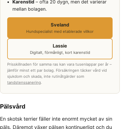
Karenstid
– ofta 20 dygn, men det varierar
mellan bolagen.
Sveland
Hundspecialist med etablerade villkor
Lassie
Digitalt, förmånligt, kort karenstid
Prisskillnaden för samma ras kan vara tusenlappar per år –
jämför minst ett par bolag. Försäkringen täcker vård vid
sjukdom och skada, inte rutinåtgärder som
tandstenssanering
.
Pälsvård
En skotsk terrier fäller inte enormt mycket av sin
päls. Däremot växer pälsen kontinuerligt och du