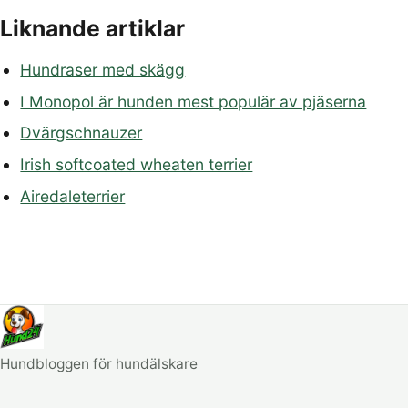
Liknande artiklar
Hundraser med skägg
I Monopol är hunden mest populär av pjäserna
Dvärgschnauzer
Irish softcoated wheaten terrier
Airedaleterrier
Hundbloggen för hundälskare