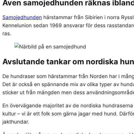
Även samojedhunden räknas ibland
Samojedhunden
härstammar från Sibirien i norra Ryss
Kennelunion sedan 1969 ansvarar för dess rasstandard.
ras.
Avslutande tankar om nordiska hu
De hundraser som härstammar från Norden har i många fal
Det är också en spännande mix av olika typer av hunda
sticker ut från mängden men dess användningsområde ä
En övervägande majoritet av de nordiska hundraserna ä
kultur – vi är ett folk som gärna jagar med hund. Därfö
jakthundar.