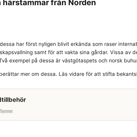
om härstammar från Norden
essa har först nyligen blivit erkända som raser internatio
boskapsvallning samt för att vakta sina gårdar. Vissa a
. Två exempel på dessa är västgötaspets och norsk buhu
h berättar mer om dessa. Läs vidare för att stifta bek
tillbehör
Runner