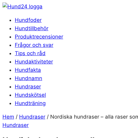
Hoppa
till
Hundfoder
innehåll
Hundtillbehör
Produktrecensioner
Frågor och svar
Tips och råd
Hundaktiviteter
Hundfakta
Hundnamn
Hundraser
Hundskötsel
Hundträning
Hem
/
Hundraser
/
Nordiska hundraser – alla raser s
Hundraser