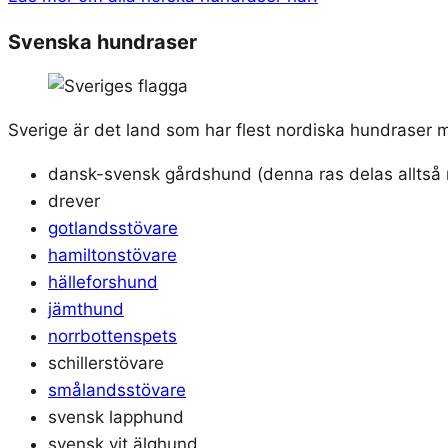
Svenska hundraser
Sverige är det land som har flest nordiska hundraser 
dansk-svensk gårdshund (denna ras delas allts
drever
gotlandsstövare
hamiltonstövare
hälleforshund
jämthund
norrbottenspets
schillerstövare
smålandsstövare
svensk lapphund
svensk vit älghund