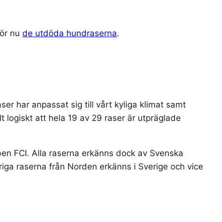
hör nu
de utdöda hundraserna
.
r har anpassat sig till vårt kyliga klimat samt
llt logiskt att hela 19 av 29 raser är utpräglade
ben FCI. Alla raserna erkänns dock av Svenska
riga raserna från Norden erkänns i Sverige och vice