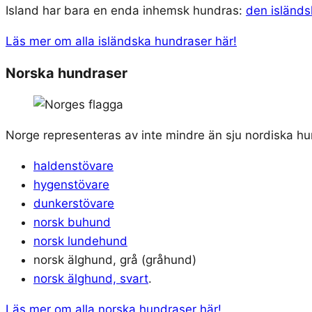
Island har bara en enda inhemsk hundras:
den isländ
Läs mer om alla isländska hundraser här!
Norska hundraser
Norge representeras av inte mindre än sju nordiska hu
haldenstövare
hygenstövare
dunkerstövare
norsk buhund
norsk lundehund
norsk älghund, grå (gråhund)
norsk älghund, svart
.
Läs mer om alla norska hundraser här!