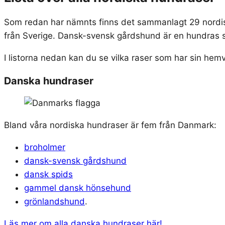
Som redan har nämnts finns det sammanlagt 29 nordisk
från Sverige. Dansk-svensk gårdshund är en hundras 
I listorna nedan kan du se vilka raser som har sin hemvi
Danska hundraser
Bland våra nordiska hundraser är fem från Danmark:
broholmer
dansk-svensk gårdshund
dansk spids
gammel dansk hönsehund
grönlandshund
.
Läs mer om alla danska hundraser här!