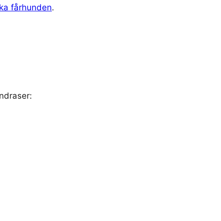
ska fårhunden
.
ndraser: